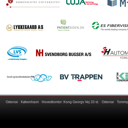
Odense
·
København
·
Hovedkontor: Kong Georgs Vej 33 st.
·
Odense
·
Tommy@